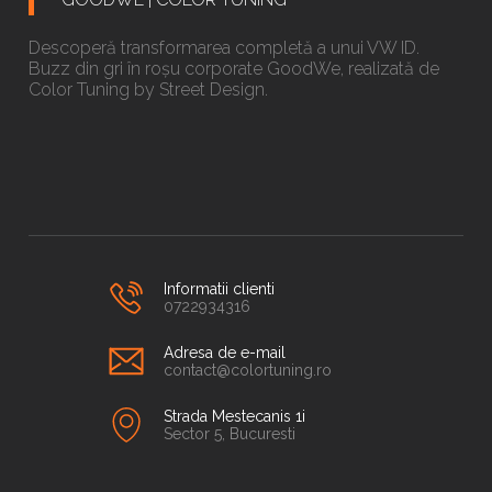
Descoperă transformarea completă a unui VW ID.
Buzz din gri în roșu corporate GoodWe, realizată de
Color Tuning by Street Design.
Informatii clienti
0722934316
Adresa de e-mail
contact@colortuning.ro
Strada Mestecanis 1i
Sector 5, Bucuresti