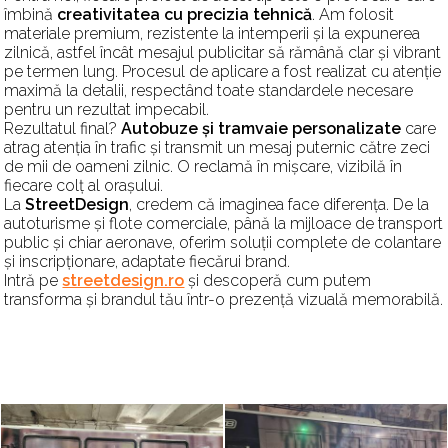
îmbină
creativitatea cu precizia tehnică
. Am folosit
materiale premium, rezistente la intemperii și la expunerea
zilnică, astfel încât mesajul publicitar să rămână clar și vibrant
pe termen lung. Procesul de aplicare a fost realizat cu atenție
maximă la detalii, respectând toate standardele necesare
pentru un rezultat impecabil.
Rezultatul final?
Autobuze și tramvaie personalizate
care
atrag atenția în trafic și transmit un mesaj puternic către zeci
de mii de oameni zilnic. O reclamă în mișcare, vizibilă în
fiecare colț al orașului.
La
StreetDesign
, credem că imaginea face diferența. De la
autoturisme și flote comerciale, până la mijloace de transport
public și chiar aeronave, oferim soluții complete de colantare
și inscripționare, adaptate fiecărui brand.
Intră pe
streetdesign.ro
și descoperă cum putem
transforma și brandul tău într-o prezență vizuală memorabilă.