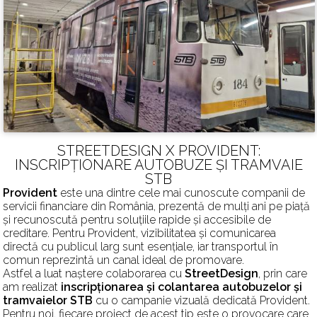
STREETDESIGN X PROVIDENT:
INSCRIPȚIONARE AUTOBUZE ȘI TRAMVAIE
STB
Provident
este una dintre cele mai cunoscute companii de
servicii financiare din România, prezentă de mulți ani pe piață
și recunoscută pentru soluțiile rapide și accesibile de
creditare. Pentru Provident, vizibilitatea și comunicarea
directă cu publicul larg sunt esențiale, iar transportul în
comun reprezintă un canal ideal de promovare.
Astfel a luat naștere colaborarea cu
StreetDesign
, prin care
am realizat
inscripționarea și colantarea autobuzelor și
tramvaielor STB
cu o campanie vizuală dedicată Provident.
Pentru noi, fiecare proiect de acest tip este o provocare care