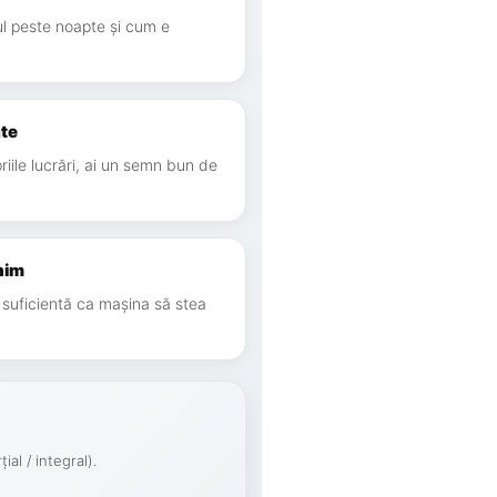
l peste noapte și cum e
ate
priile lucrări, ai un semn bun de
nim
 suficientă ca mașina să stea
al / integral).