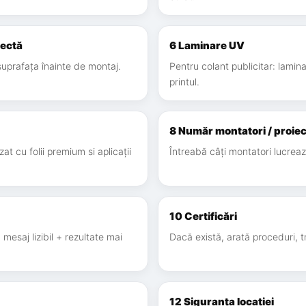
rectă
6 Laminare UV
uprafața înainte de montaj.
Pentru colant publicitar: lamin
printul.
8 Număr montatori / proiec
izat cu folii premium si aplicații
Întreabă câți montatori lucrează
10 Certificări
mesaj lizibil + rezultate mai
Dacă există, arată proceduri, t
12 Siguranța locației