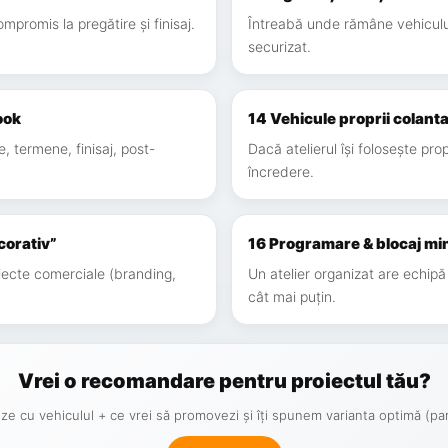
promis la pregătire și finisaj.
Întreabă unde rămâne vehiculu
securizat.
ook
14 Vehicule proprii colant
 termene, finisaj, post-
Dacă atelierul își folosește pro
încredere.
corativ”
16 Programare & blocaj mi
iecte comerciale (branding,
Un atelier organizat are echipă
cât mai puțin.
Vrei o recomandare pentru proiectul tău?
ze cu vehiculul + ce vrei să promovezi și îți spunem varianta optimă (parți