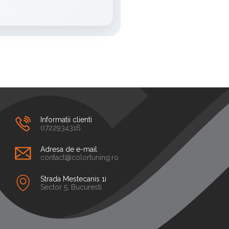
Informatii clienti
0722934316
Adresa de e-mail
contact@colortuning.ro
Strada Mestecanis 1i
Sector 5, Bucuresti