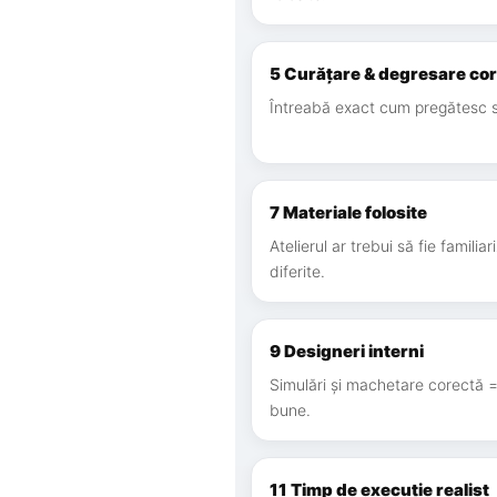
5 Curățare & degresare co
Întreabă exact cum pregătesc s
7 Materiale folosite
Atelierul ar trebui să fie familiar
diferite.
9 Designeri interni
Simulări și machetare corectă = 
bune.
11 Timp de execuție realist