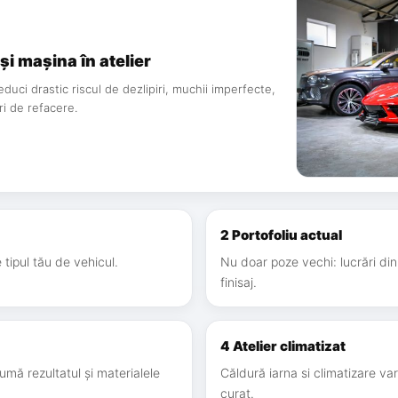
ași mașina în atelier
reduci drastic riscul de dezlipiri, muchii imperfecte,
ri de refacere.
2 Portofoliu actual
tipul tău de vehicul.
Nu doar poze vechi: lucrări din 
finisaj.
4 Atelier climatizat
sumă rezultatul și materialele
Căldură iarna si climatizare vara
curat.