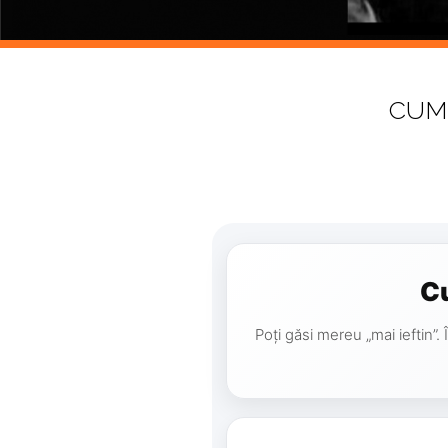
CUM 
Cu
Poți găsi mereu „mai ieftin”.