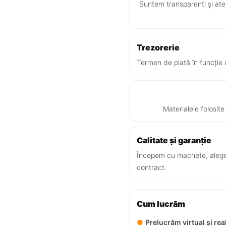
Suntem transparenți și aten
Trezorerie
Termen de plată în funcție d
Materialele folosit
Calitate și garanție
Începem cu machete, alegem
contract.
Cum lucrăm
●
Prelucrăm virtual și re