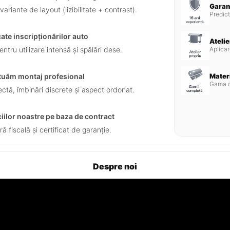
Garan
ariante de layout (lizibilitate + contrast).
Predict
ate inscripționărilor auto
Atelie
ntru utilizare intensă și spălări dese.
Aplicar
ctuăm montaj profesional
Mater
Gama c
rectă, îmbinări discrete și aspect ordonat.
ciilor noastre pe baza de contract
ră fiscală și certificat de garanție.
Despre noi