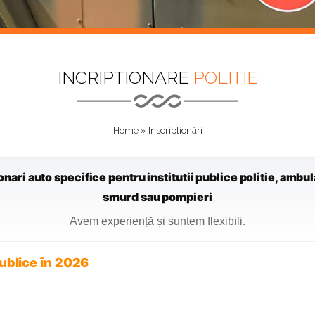
INCRIPTIONARE
POLITIE
Home
»
Inscriptionări
ari auto specifice pentru institutii publice politie, ambulan
smurd sau pompieri
Avem experiență și suntem flexibili.
Publice în 2026