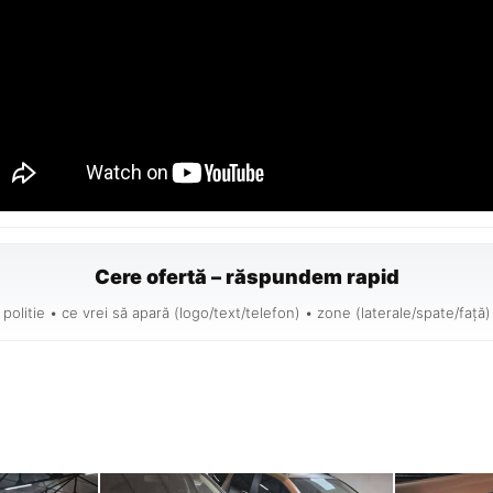
Cere ofertă – răspundem rapid
politie • ce vrei să apară (logo/text/telefon) • zone (laterale/spate/față)