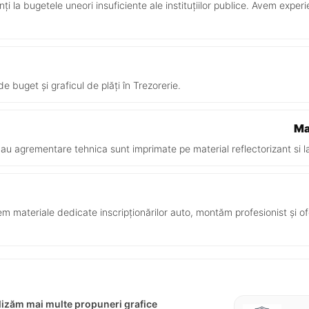
ți la bugetele uneori insuficiente ale instituțiilor publice. Avem exper
e buget și graficul de plăți în Trezorerie.
Ma
e au agrementare tehnica sunt imprimate pe material reflectorizant si l
 materiale dedicate inscripționărilor auto, montăm profesionist și o
alizăm mai multe propuneri grafice