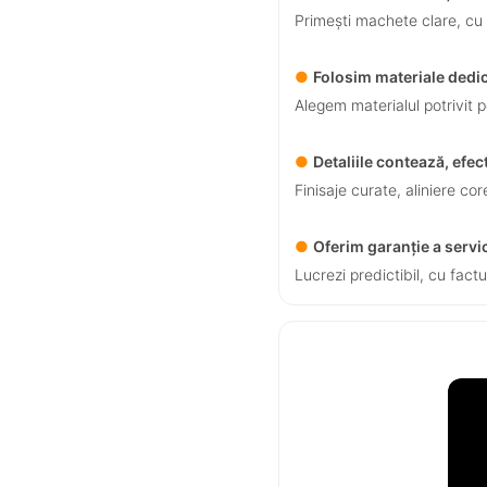
Primești machete clare, cu v
●
Folosim materiale dedic
Alegem materialul potrivit pe
●
Detaliile contează, efe
Finisaje curate, aliniere co
●
Oferim garanție a servi
Lucrezi predictibil, cu factu