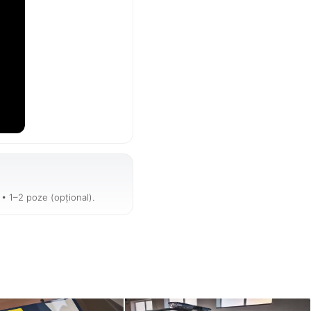
 • 1–2 poze (opțional).