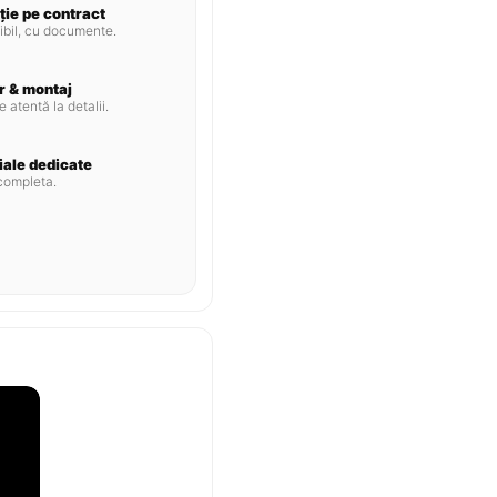
ție pe contract
ibil, cu documente.
r & montaj
e atentă la detalii.
iale dedicate
ompleta.