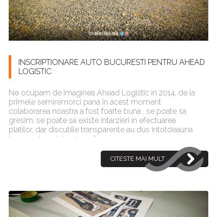
INSCRIPTIONARE AUTO BUCURESTI PENTRU AHEAD
LOGISTIC
Ne ocupam de imaginea Ahead Logistic in 2014, de la
primele semiremorci pana in acest moment
colaborarea noastra a fost foarte buna , se poate sa
gresim, se poate sa existe intarzieri in efectuarea
platilor, dar discutiile transparente au dus intotdeauna
la un parteneriat extraordinar.
CITESTE MAI MULT