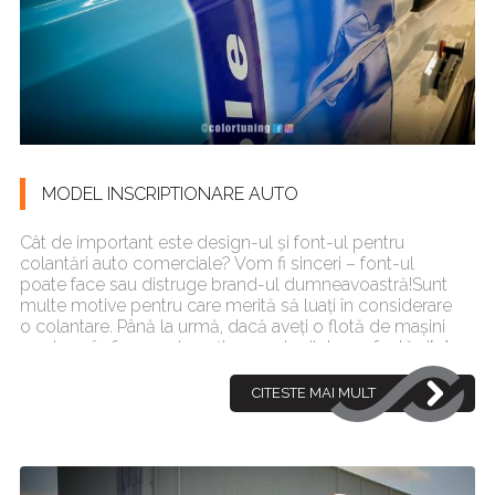
MODEL INSCRIPTIONARE AUTO
Cât de important este design-ul și font-ul pentru
colantări auto comerciale? Vom fi sinceri – font-ul
poate face sau distruge brand-ul dumneavoastră!Sunt
multe motive pentru care merită să luați în considerare
o colantare. Până la urmă, dacă aveți o flotă de mașini
pe drum în fiecare zi, aveți o oportunitate perfectă d[...]
CITESTE MAI MULT