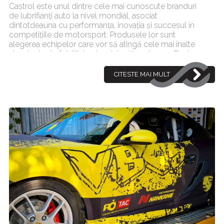
Castrol este unul dintre cele mai cunoscute branduri
de lubrifianți auto la nivel mondial, asociat
dintotdeauna cu performanța, inovația și succesul în
competițiile de motorsport. Produsele lor sunt
alegerea echipelor care vor să atingă cele mai înalte
standarde de fiabilitate și rezistență pe traseu. Pentru
proiectul de in[...]
CITESTE MAI MULT