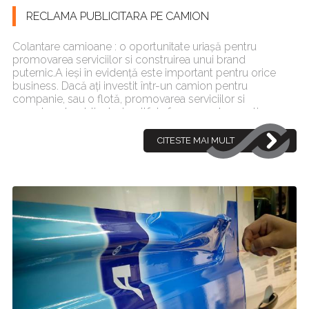
RECLAMA PUBLICITARA PE CAMION
Colantare camioane : o oportunitate uriașă pentru
promovarea serviciilor si construirea unui brand
puternic.A ieși în evidență este important pentru orice
business. Dacă ați investit într-un camion pentru
companie, sau o flotă, promovarea serviciilor si
numele este obligatoriu, altfel afacerea este practic
invizibila. O metod�[...]
CITESTE MAI MULT