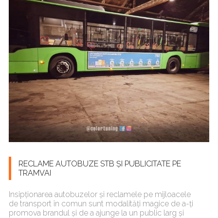
RECLAME AUTOBUZE STB ȘI PUBLICITATE PE
TRAMVAI
Insipționarea autobuzelor și reclamele pe mijloacele
de transport în comun sunt modalități magice de a-ți
promova brandul și de a ajunge la un public larg și