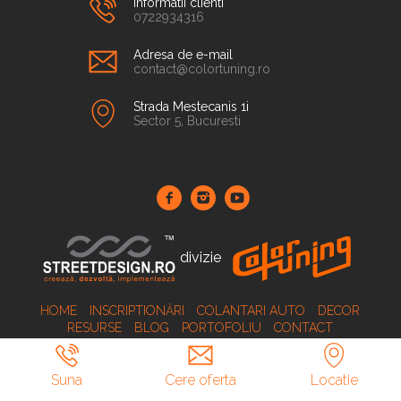
Informatii clienti
0722934316
Adresa de e-mail
contact@colortuning.ro
Strada Mestecanis 1i
Sector 5, Bucuresti
divizie
HOME
INSCRIPTIONĂRI
COLANTARI AUTO
DECOR
RESURSE
BLOG
PORTOFOLIU
CONTACT
Suna
Cere oferta
Locatie
© Copyright 2026 Street Design
Web design
by
Royalty