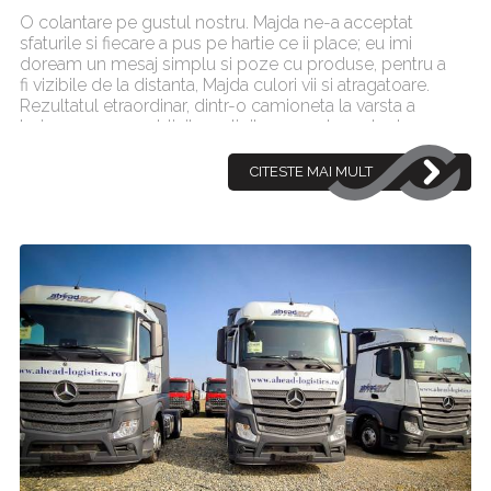
O colantare pe gustul nostru. Majda ne-a acceptat
sfaturile si fiecare a pus pe hartie ce ii place; eu imi
doream un mesaj simplu si poze cu produse, pentru a
fi vizibile de la distanta, Majda culori vii si atragatoare.
Rezultatul etraordinar, dintr-o camioneta la varsta a
treia un panou publicitar sclipitor care atrage toate
privirile.[...]
CITESTE MAI MULT