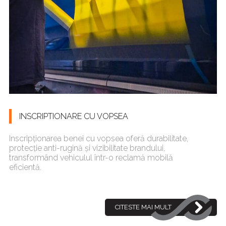
INSCRIPTIONARE CU VOPSEA
Inscripționarea benei cu vopsea oferă durabilitate,
protecție anti-rugină și vizibilitate brandului,
transformând vehiculul într-o reclamă mobilă
eficientă.
CITESTE MAI MULT