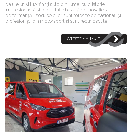
de uleiuri și lubrifianți auto din lume, cu o istorie
impresionantă și o reputație bazată pe inovație și
performanță. Produsele lor sunt folosite de pasionați și
profesioniști din motorsport și sunt recunoscute
pentru fiabilitate, protecție și eficiență maximă.
Aleger[...]
CITESTE MAI MULT