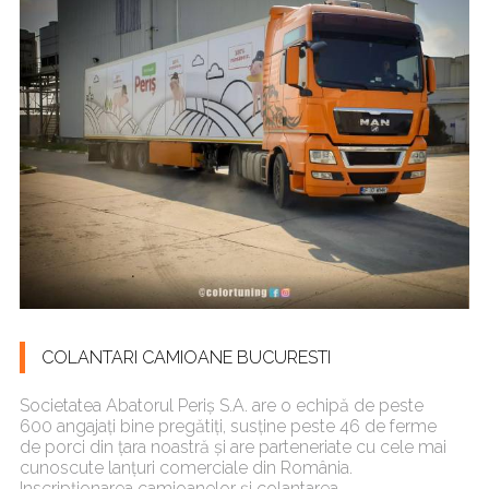
COLANTARI CAMIOANE BUCURESTI
Societatea Abatorul Periș S.A. are o echipă de peste
600 angajați bine pregătiți, susține peste 46 de ferme
de porci din țara noastră și are parteneriate cu cele mai
cunoscute lanțuri comerciale din România.
Inscripționarea camioanelor și colantarea