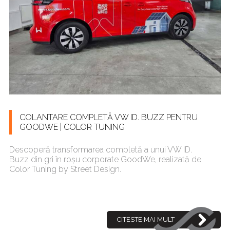
COLANTARE COMPLETĂ VW ID. BUZZ PENTRU
GOODWE | COLOR TUNING
Descoperă transformarea completă a unui VW ID.
Buzz din gri în roșu corporate GoodWe, realizată de
Color Tuning by Street Design.
CITESTE MAI MULT