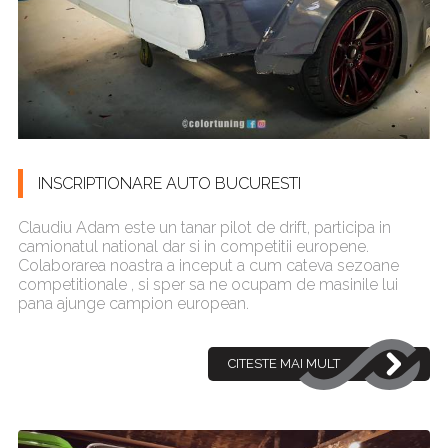
INSCRIPTIONARE AUTO BUCURESTI
Claudiu Adam este un tanar pilot de drift, participa in
camionatul national dar si in competitii europene.
Colaborarea noastra a inceput a cum cateva sezoane
competitionale , si sper sa ne ocupam de masinile lui
pana ajunge campion european.
CITESTE MAI MULT