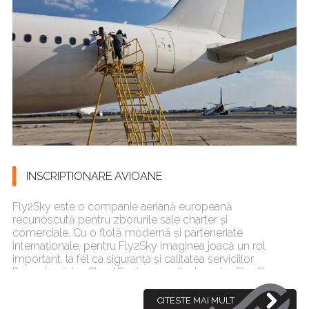
INSCRIPTIONARE AVIOANE
Fly2Sky este o companie aeriană europeană
recunoscută pentru zborurile sale charter și
comerciale. Cu o flotă modernă și parteneriate
internaționale, pentru Fly2Sky imaginea joacă un rol
important, la fel ca siguranța și calitatea serviciilor.
Recent, echipa StreetDesign a realizat pentru Fly2Sky
un proiect de inscripționar[...]
CITESTE MAI MULT