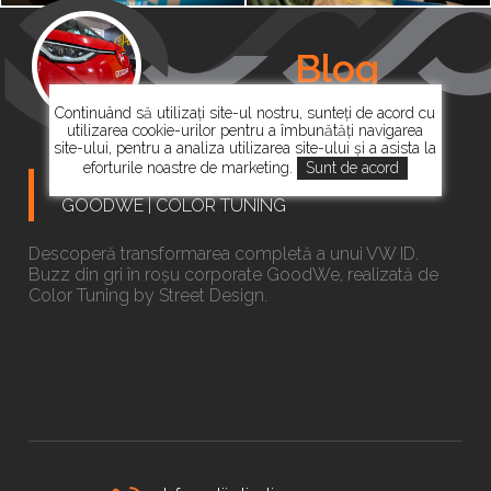
Blog
Continuând să utilizați site-ul nostru, sunteți de acord cu
utilizarea cookie-urilor pentru a îmbunătăți navigarea
site-ului, pentru a analiza utilizarea site-ului și a asista la
eforturile noastre de marketing.
Sunt de acord
COLANTARE COMPLETĂ VW ID. BUZZ PENTRU
GOODWE | COLOR TUNING
Descoperă transformarea completă a unui VW ID.
Buzz din gri în roșu corporate GoodWe, realizată de
Color Tuning by Street Design.