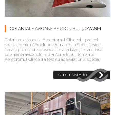
COLANTARE AVIOANE AEROCLUBUL ROMANIEI
Colantare avioane la Aerodromul Clinceni – proiect
special pentru Aeroclubul României La StreetDesign,
fiecare proiect are provocările și satisfacțiile sale, însă
colantarea avioanelor de la Aeroclubul României –
Aerodromul Clinceni a fost cu adevărat unul special.
Dacă de obicei transformăm flote auto sau camioane
în su[...]
CITESTE MAI MULT