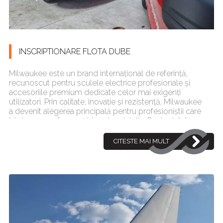
INSCRIPTIONARE FLOTA DUBE
Milwaukee este un brand internațional de referință,
recunoscut pentru sculele electrice profesionale și
accesoriile premium dedicate celor mai exigenți
utilizatori. Prin calitate, inovație și rezistență, Milwaukee
a devenit alegerea principală pentru profesioniștii care
își doresc performanță în orice detaliu. Pentru in[...]
CITESTE MAI MULT