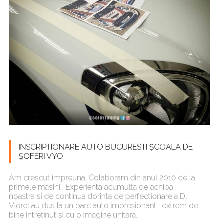
INSCRIPTIONARE AUTO BUCURESTI ȘCOALA DE
ȘOFERI VYO
Am crescut impreuna. Colaboram din anul 2010 de la
primele masini . Experienta acumulta de achipa
noastra si de continua dorinta de perfectionare a Dl
Viorel au dus la un parc auto impresionant , extrem de
bine intretinut si cu o imagine unitara.