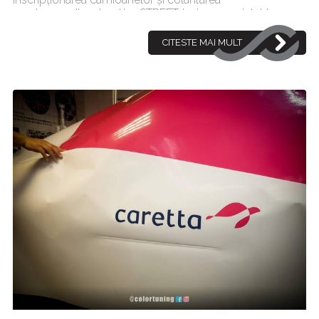
semiremorcilor de către STREETdesign.ro a ajutat la
promovarea cărnii de po[...]
CITESTE MAI MULT