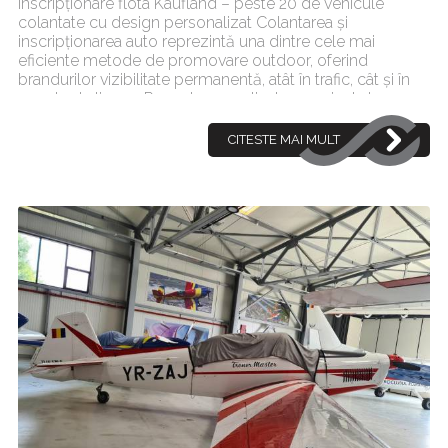
Inscripționare flota Kaufland – peste 20 de vehicule
colantate cu design personalizat Colantarea și
inscripționarea auto reprezintă una dintre cele mai
eficiente metode de promovare outdoor, oferind
brandurilor vizibilitate permanentă, atât în trafic, cât și în
zonele de livrare. Recent, am realizat un proiect de
amploare p[...]
CITESTE MAI MULT