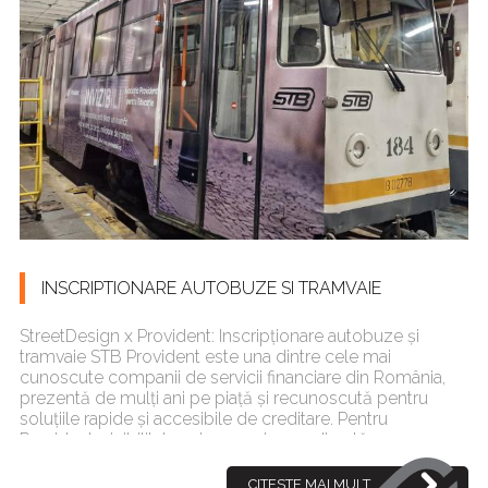
INSCRIPTIONARE AUTOBUZE SI TRAMVAIE
StreetDesign x Provident: Inscripționare autobuze și
tramvaie STB Provident este una dintre cele mai
cunoscute companii de servicii financiare din România,
prezentă de mulți ani pe piață și recunoscută pentru
soluțiile rapide și accesibile de creditare. Pentru
Provident, vizibilitatea și comunicarea directă cu
publicul lar[...]
CITESTE MAI MULT