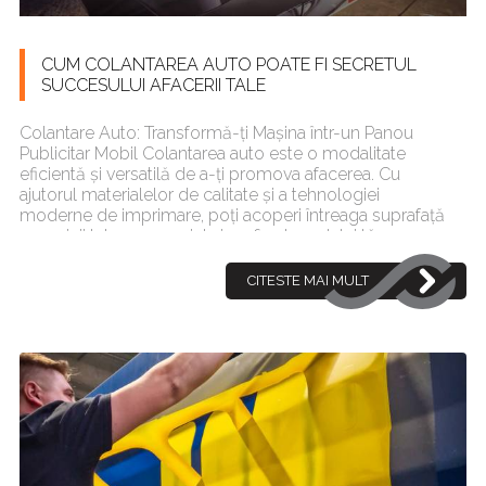
CUM COLANTAREA AUTO POATE FI SECRETUL
SUCCESULUI AFACERII TALE
Colantare Auto: Transformă-ți Mașina într-un Panou
Publicitar Mobil Colantarea auto este o modalitate
eficientă și versatilă de a-ți promova afacerea. Cu
ajutorul materialelor de calitate și a tehnologiei
moderne de imprimare, poți acoperi întreaga suprafață
a mașinii tale cu mesajul și grafica brandului tău.
CITESTE MAI MULT