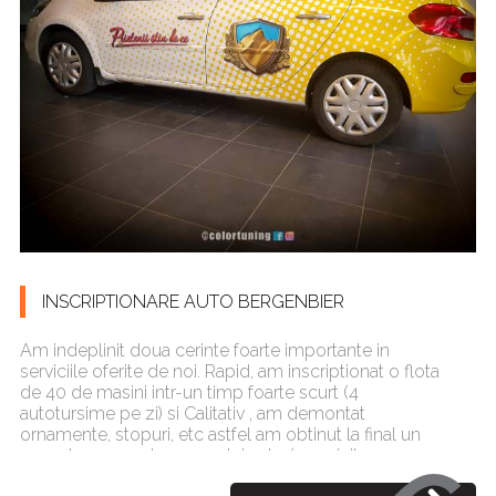
INSCRIPTIONARE AUTO BERGENBIER
Am indeplinit doua cerinte foarte importante in
serviciile oferite de noi. Rapid, am inscriptionat o flota
de 40 de masini intr-un timp foarte scurt (4
autotursime pe zi) si Calitativ , am demontat
ornamente, stopuri, etc astfel am obtinut la final un
aspect asemanator vopselei auto (marginile
autocolantului nu sunt vizibile)