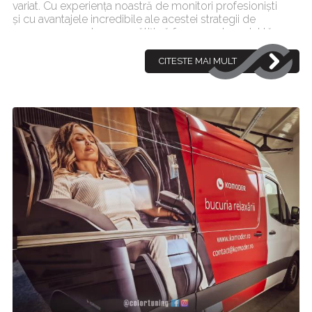
variat. Cu experiența noastră de monitori profesioniști
și cu avantajele incredibile ale acestei strategii de
promovare, suntem pregătiți să facem ca brandul tău
să [...]
CITESTE MAI MULT